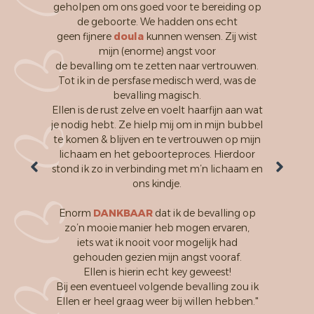
geholpen om ons goed voor te bereiding op
een bijz
de geboorte. We hadden ons echt
metee
geen fijnere
doula
kunnen wensen. Zij wist
mijn (enorme) angst voor
Tijdens
de bevalling om te zetten naar vertrouwen.
ROTS
Tot ik in de persfase medisch werd, was de
energie
bevalling magisch.
manier 
Ellen is de rust zelve en voelt haarfijn aan wat
maakten d
je nodig hebt. Ze hielp mij om in mijn bubbel
blijven.
te komen & blijven en te vertrouwen op mijn
moest
lichaam en het geboorteproces. Hierdoor
coachen, w
stond ik zo in verbinding met m’n lichaam en
vallen en
ons kindje.
had om 
voelde m
Enorm
DANKBAAR
dat ik de bevalling op
haar. Dank
zo’n mooie manier heb mogen ervaren,
aan het 
iets wat ik nooit voor mogelijk had
zelfs op 
gehouden gezien mijn angst vooraf.
kwijt was,
Ellen is hierin echt key geweest!
terug a
Bij een eventueel volgende bevalling zou ik
Ellen er heel graag weer bij willen hebben."