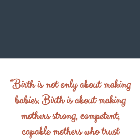
“Birth is not only about making
babies. Birth is about making
mothers strong, competent,
capable mothers who trust